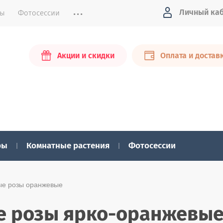
...
Личный ка
ты
Фотосессии
Акции и скидки
Оплата и достав
ры
Комнатные растения
Фотосессии
вые розы оранжевые
е розы ярко-оранжевы