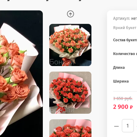
Артикул:
не
Яркий букет
Состав букет
Количество 
Длина
Ширина
3 650
руб.
2 900
−