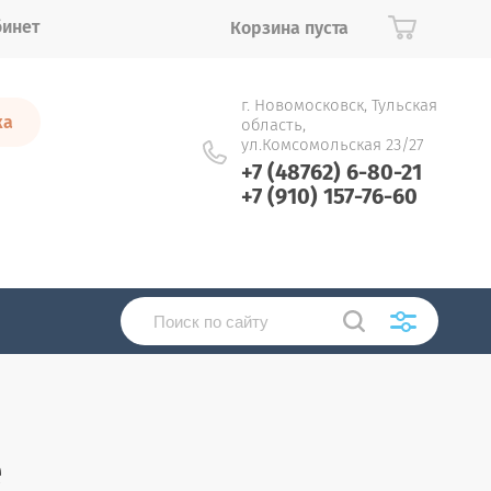
бинет
Корзина пуста
г. Новомосковск, Тульская
ка
область,
ул.Комсомольская 23/27
+7 (48762) 6-80-21
+7 (910) 157-76-60
е