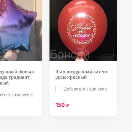
душный фольга
Шар воздушный латекс
зда градиент
30см красный
овый
Добавить к сравнению
вить к сравнению
150