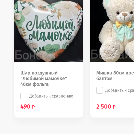
Шар воздушный
Мишка 80см кре
"Любимой мамочке"
бантом
46см фольга
Добавить к ср
Добавить к сравнению
490
2 500