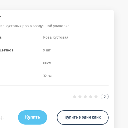
т
 из кустовых роз в воздушной упаковке
а
Роза Кустовая
цветков
9 шт
60см
32 см
0
+
Купить
Купить в один клик