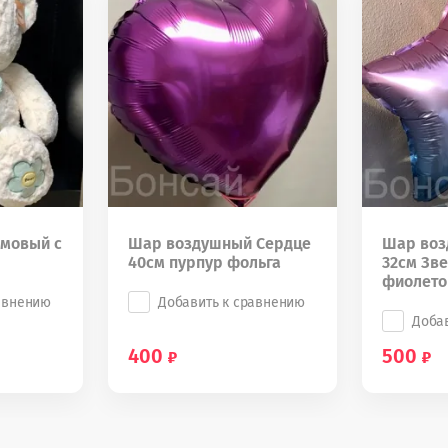
мовый с
Шар воздушный Сердце
Шар воз
40см пурпур фольга
32см Зве
фиолет
авнению
Добавить к сравнению
Доба
400
500