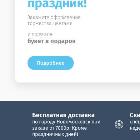
праздник!
Закажите оформление
торжества цветами
и получите
букет в подарок
Подробнее
Бесплатная доставка
Cки
по городу Новомосковск при
спе
заказе от 7000р. Кроме
нед
праздничных дней!