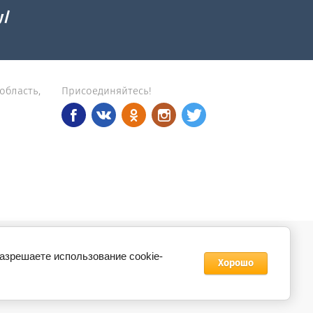
y/
 область,
Присоединяйтесь!
разрешаете использование cookie-
Создание сайта
Мегагрупп
Хорошо